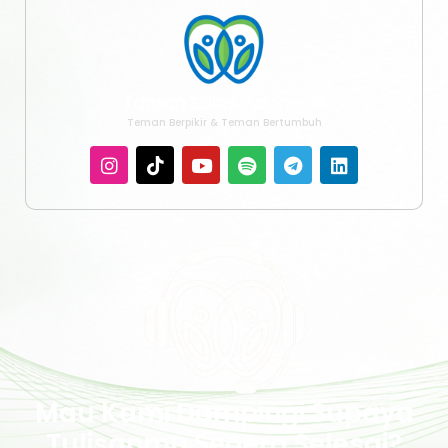
Taman Sains Indonesia
Teman Berpikir & Teman Bertumbuh
Mau Kami Dampingi Supaya
Tulisanmu Segera Selesai?