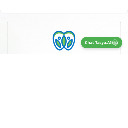
Chat Tasya.AI
Taman Sains Indonesia
Teman Berpikir & Teman Bertumbuh