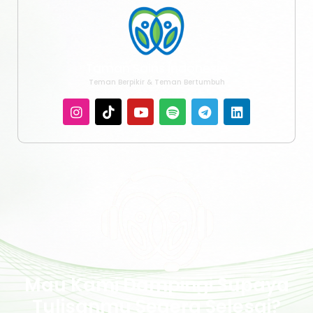
Taman Sains Indonesia
Teman Berpikir & Teman Bertumbuh
Mau Kami Dampingi Supaya
Tulisanmu Segera Selesai?