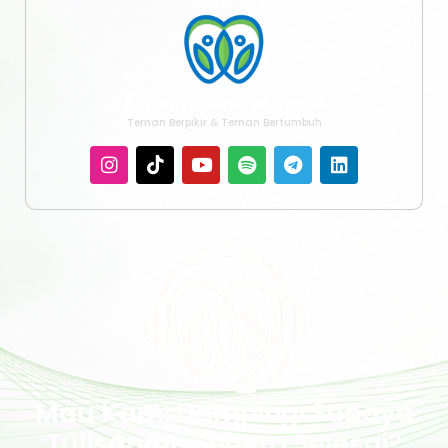
Taman Sains Indonesia
Teman Berpikir & Teman Bertumbuh
Mau Kami Dampingi Supaya
Tulisanmu Segera Selesai?