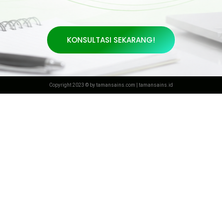
KONSULTASI SEKARANG!
Copyright 2023 © by tamansains.com | tamansains.id