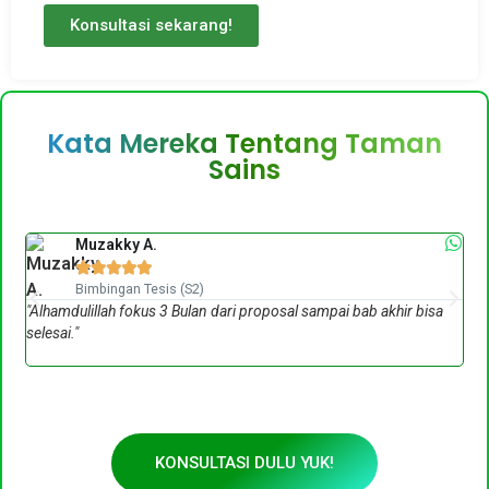
Konsultasi sekarang!
Kata Mereka Tentang Taman
Sains
Muzakky A.





Bimbingan Tesis (S2)
"Alhamdulillah fokus 3 Bulan dari proposal sampai bab akhir bisa
"Ke
selesai."
gue
dis
KONSULTASI DULU YUK!