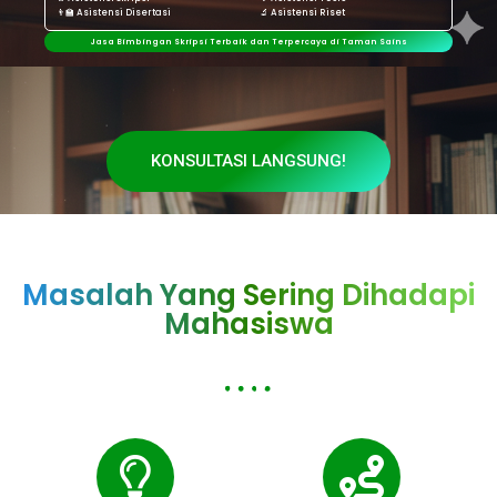
👨‍🏫 Asistensi Disertasi
🔬 Asistensi Riset
Jasa Bimbingan Skripsi Terbaik dan Terpercaya di Taman Sains
KONSULTASI LANGSUNG!
Masalah Yang Sering Dihadapi
Mahasiswa