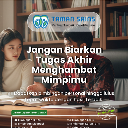
Jangan Biarkan
Tugas Akhir
Menghambat
Mimpimu
Dapatkan bimbingan personal hingga lulus
tepat waktu dengan hasil terbaik.
Cakupan Layanan Taman Sains
🎓 Bimbingan Skripsi
🧑‍🎓 Bimbingan Tesis
📖 Bimbingan Disertasi
✍️ Bimbingan Karya Tulis
📄 Asistensi Skripsi
💡 Asistensi Tesis